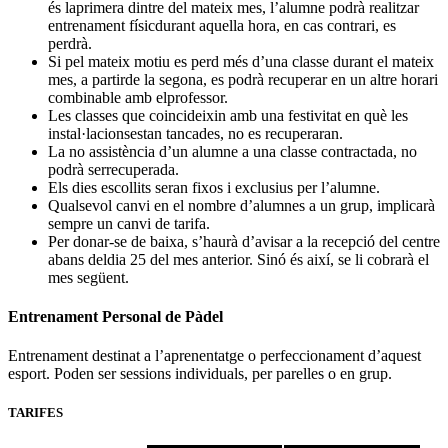
és laprimera dintre del mateix mes, l’alumne podrà realitzar
entrenament físicdurant aquella hora, en cas contrari, es
perdrà.
Si pel mateix motiu es perd més d’una classe durant el mateix
mes, a partirde la segona, es podrà recuperar en un altre horari
combinable amb elprofessor.
Les classes que coincideixin amb una festivitat en què les
instal·lacionsestan tancades, no es recuperaran.
La no assistència d’un alumne a una classe contractada, no
podrà serrecuperada.
Els dies escollits seran fixos i exclusius per l’alumne.
Qualsevol canvi en el nombre d’alumnes a un grup, implicarà
sempre un canvi de tarifa.
Per donar-se de baixa, s’haurà d’avisar a la recepció del centre
abans deldia 25 del mes anterior. Sinó és així, se li cobrarà el
mes següent.
Entrenament Personal de Pàdel
Entrenament destinat a l’aprenentatge o perfeccionament d’aquest
esport. Poden ser sessions individuals, per parelles o en grup.
TARIFES