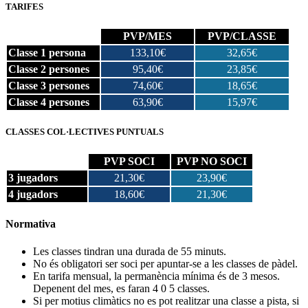
TARIFES
PVP/MES
PVP/CLASSE
Classe 1 persona
133,10€
32,65€
Classe 2 persones
95,40€
23,85€
Classe 3 persones
74,60€
18,65€
Classe 4 persones
63,90€
15,97€
CLASSES COL·LECTIVES PUNTUALS
PVP SOCI
PVP NO SOCI
3 jugadors
21,30€
23,90€
4 jugadors
18,60€
21,30€
Normativa
Les classes tindran una durada de 55 minuts.
No és obligatori ser soci per apuntar-se a les classes de pàdel.
En tarifa mensual, la permanència mínima és de 3 mesos.
Depenent del mes, es faran 4 0 5 classes.
Si per motius climàtics no es pot realitzar una classe a pista, si