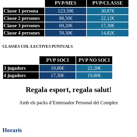
PVP/MES
PVP/CLASSE
Classe 1 persona
123,50€
30,87€
Classe 2 persones
88,50€
22,12€
Classe 3 persones
69,20€
17,30€
Classe 4 persones
59,30€
14,82€
CLASSES COL·LECTIVES PUNTUALS
PVP SOCI
PVP NO SOCI
3 jugadors
19,80€
22,20€
4 jugadors
17,30€
19,80€
Regala esport, regala salut!
Amb els packs d’Entrenador Personal del Complex
Horaris